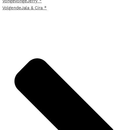
Vorige
Vorige
Jerry *
Volgende
Jala & Cira *