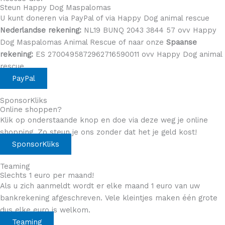
Steun Happy Dog Maspalomas
U kunt doneren via PayPal of via Happy Dog animal rescue
Nederlandse rekening:
NL19 BUNQ 2043 3844 57 ovv Happy
Dog Maspalomas Animal Rescue of naar onze
Spaanse
rekening:
ES 2700495872962716590011 ovv Happy Dog animal
rescue
PayPal
SponsorKliks
Online shoppen?
Klik op onderstaande knop en doe via deze weg je online
shopping. Zo steun je ons zonder dat het je geld kost!
SponsorKliks
Teaming
Slechts 1 euro per maand!
Als u zich aanmeldt wordt er elke maand 1 euro van uw
bankrekening afgeschreven. Vele kleintjes maken één grote
dus elke euro is welkom.
Teaming