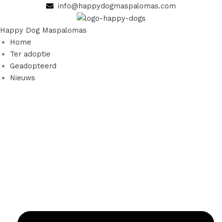
Ga
info@happydogmaspalomas.com
naar
de
Happy Dog Maspalomas
inhoud
Home
Ter adoptie
Geadopteerd
Nieuws