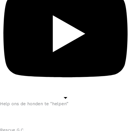
Help ons de honden te "helpen”
Steun: Happy Dog Maspalomas
Rescue G.C.