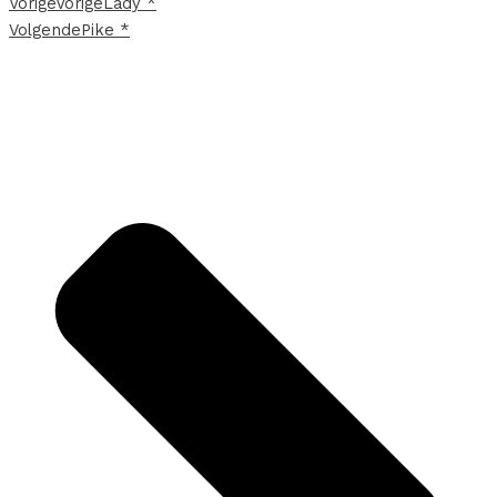
Vorige
Vorige
Lady *
Volgende
Pike *