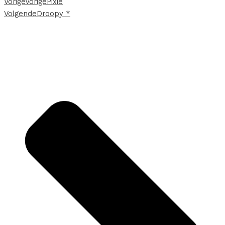
Vorige
Vorige
Pixie
Volgende
Droopy *