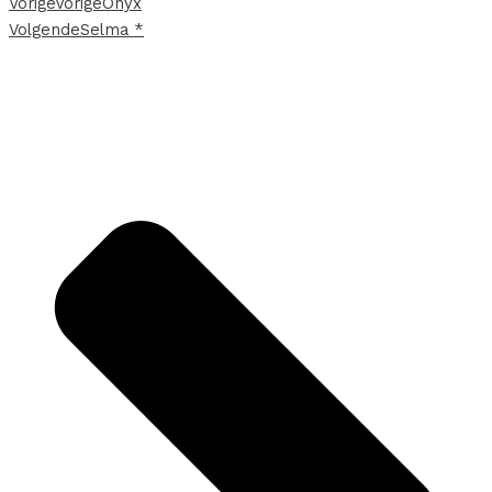
Vorige
Vorige
Onyx
Volgende
Selma *