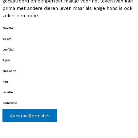
gecastreerd en eenperfect maatje voor het leven.Ivan kan
prima met andere dieren leven maar als enige hond is ook
zeker een optie.
Grootte:
25 cm
Leeftijd:
7 jaar
Geslacht:
Reu
Locatie:
Nederland
Aanvraagformulier