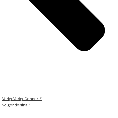
Vorige
Vorige
Connor *
Volgende
Nina *