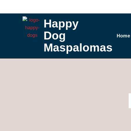
Ga
naar
de
Happy
inhoud
Dog
Home
Maspalomas