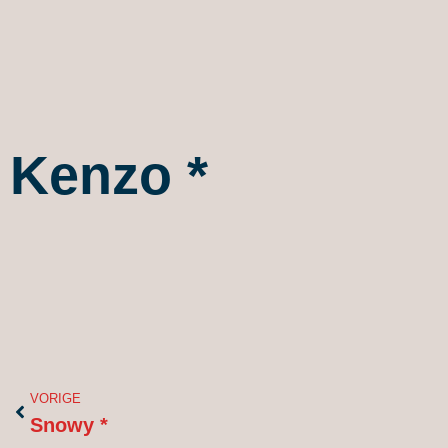
Kenzo *
Vorige
VORIGE
Snowy *