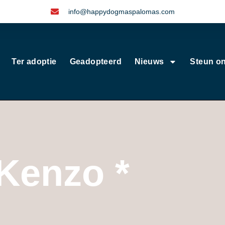
info@happydogmaspalomas.com
Ter adoptie
Geadopteerd
Nieuws
Steun o
Kenzo *