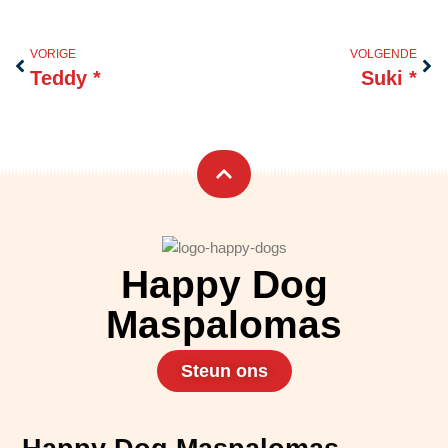
Vorige
Vol
VORIGE
VOLGENDE
Teddy *
Suki *
Happy Dog
Maspalomas
Steun ons