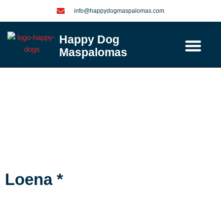
Ga
info@happydogmaspalomas.com
naar
de
Happy Dog
inhoud
Maspalomas
Contact / info
Loena *
Loena *