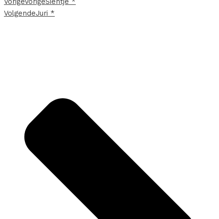
Vorige
Vorige
Sientje *
Volgende
Juri *