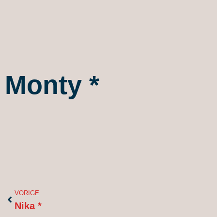
Monty *
Vorige
VORIGE
Nika *