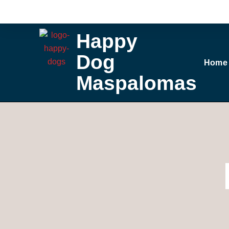
Ga
naar
de
Happy
inhoud
Dog
Home
Maspalomas