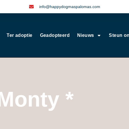
info@happydogmaspalomas.com
Ter adoptie
Geadopteerd
Nieuws
Steun o
Monty *