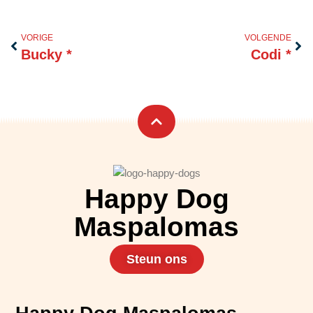
Vorige
Vol
VORIGE
VOLGENDE
Bucky *
Codi *
Happy Dog
Maspalomas
Steun ons