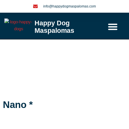
Ga
info@happydogmaspalomas.com
naar
de
Happy Dog
inhoud
Maspalomas
Contact / info
Nano *