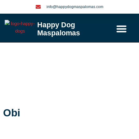
Ga
info@happydogmaspalomas.com
naar
de
Happy Dog
inhoud
Maspalomas
Contact / info
Obi