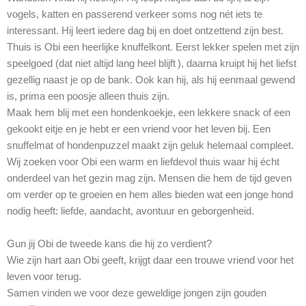
vogels, katten en passerend verkeer soms nog nét iets te
interessant. Hij leert iedere dag bij en doet ontzettend zijn best.
Thuis is Obi een heerlijke knuffelkont. Eerst lekker spelen met zijn
speelgoed (dat niet altijd lang heel blijft ), daarna kruipt hij het liefst
gezellig naast je op de bank. Ook kan hij, als hij eenmaal gewend
is, prima een poosje alleen thuis zijn.
Maak hem blij met een hondenkoekje, een lekkere snack of een
gekookt eitje en je hebt er een vriend voor het leven bij. Een
snuffelmat of hondenpuzzel maakt zijn geluk helemaal compleet.
Wij zoeken voor Obi een warm en liefdevol thuis waar hij écht
onderdeel van het gezin mag zijn. Mensen die hem de tijd geven
om verder op te groeien en hem alles bieden wat een jonge hond
nodig heeft: liefde, aandacht, avontuur en geborgenheid.
Gun jij Obi de tweede kans die hij zo verdient?
Wie zijn hart aan Obi geeft, krijgt daar een trouwe vriend voor het
leven voor terug.
Samen vinden we voor deze geweldige jongen zijn gouden