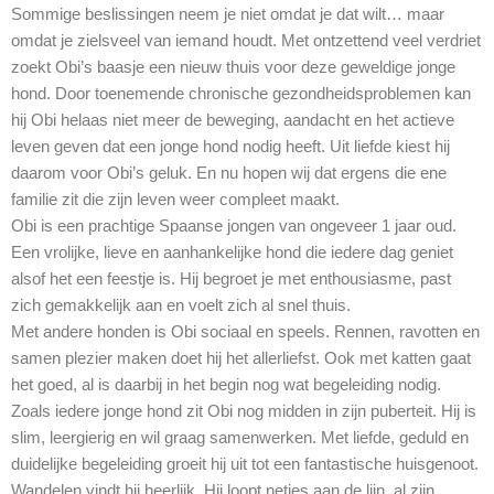
Sommige beslissingen neem je niet omdat je dat wilt… maar
omdat je zielsveel van iemand houdt. Met ontzettend veel verdriet
zoekt Obi’s baasje een nieuw thuis voor deze geweldige jonge
hond. Door toenemende chronische gezondheidsproblemen kan
hij Obi helaas niet meer de beweging, aandacht en het actieve
leven geven dat een jonge hond nodig heeft. Uit liefde kiest hij
daarom voor Obi’s geluk. En nu hopen wij dat ergens die ene
familie zit die zijn leven weer compleet maakt.
Obi is een prachtige Spaanse jongen van ongeveer 1 jaar oud.
Een vrolijke, lieve en aanhankelijke hond die iedere dag geniet
alsof het een feestje is. Hij begroet je met enthousiasme, past
zich gemakkelijk aan en voelt zich al snel thuis.
Met andere honden is Obi sociaal en speels. Rennen, ravotten en
samen plezier maken doet hij het allerliefst. Ook met katten gaat
het goed, al is daarbij in het begin nog wat begeleiding nodig.
Zoals iedere jonge hond zit Obi nog midden in zijn puberteit. Hij is
slim, leergierig en wil graag samenwerken. Met liefde, geduld en
duidelijke begeleiding groeit hij uit tot een fantastische huisgenoot.
Wandelen vindt hij heerlijk. Hij loopt netjes aan de lijn, al zijn