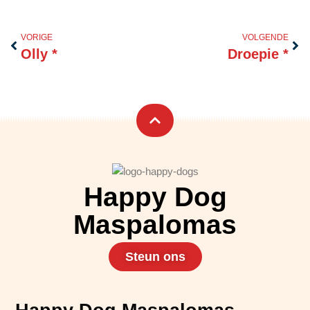
Vorige
Vol
VORIGE
VOLGENDE
Olly *
Droepie *
Happy Dog
Maspalomas
Steun ons