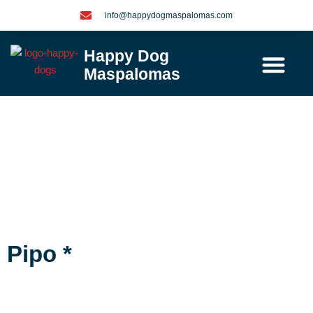
Ga
info@happydogmaspalomas.com
naar
de
Happy Dog
inhoud
Maspalomas
Contact / info
Pipo *
Pipo *