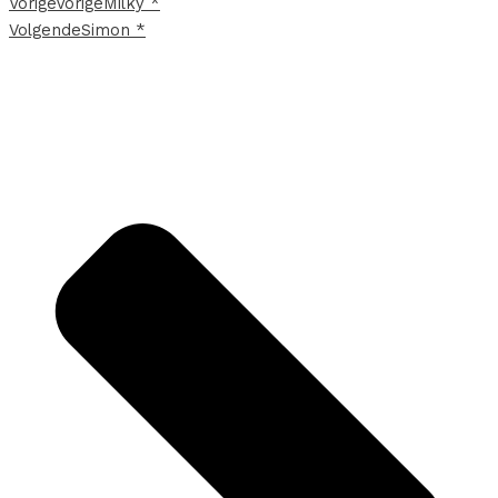
Vorige
Vorige
Milky *
Volgende
Simon *