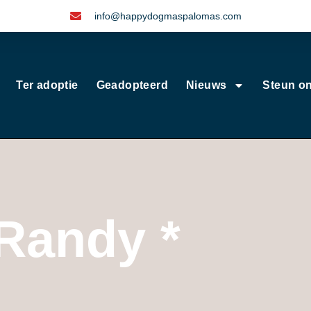
info@happydogmaspalomas.com
Ter adoptie
Geadopteerd
Nieuws
Steun o
Randy *