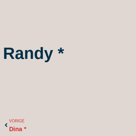
Randy *
Vorige
VORIGE
Dina *