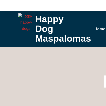
Ga
naar
de
Happy
inhoud
Dog
Home
Maspalomas