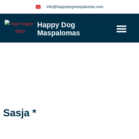
Ga
info@happydogmaspalomas.com
naar
de
Happy Dog
inhoud
Maspalomas
Contact / info
Sasja *
Sasja *