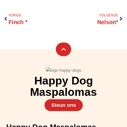
Vorige
Vol
VORIGE
VOLGENDE
Finch *
Nelson*
Happy Dog
Maspalomas
Steun ons