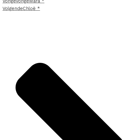
Vorige
Vorige
Mara *
Volgende
Chloë *