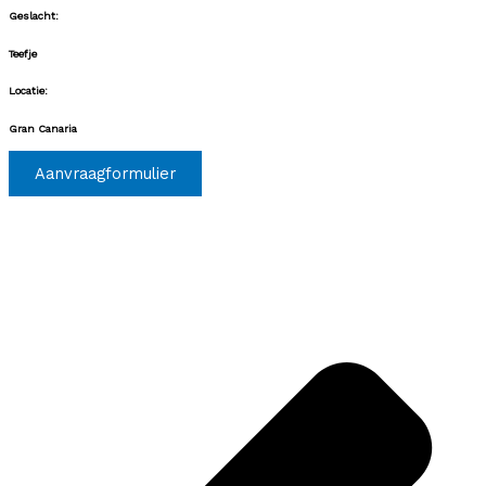
Geslacht:
Teefje
Locatie:
Gran Canaria
Aanvraagformulier