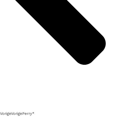
Vorige
Vorige
Perry*