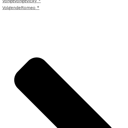
Vorige
Vorige
Vicky *
Volgende
Romeo *