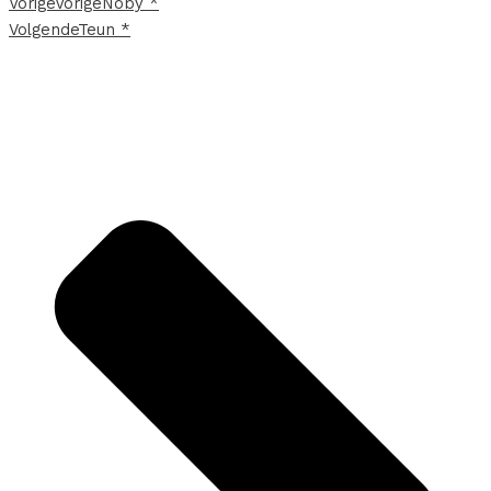
Vorige
Vorige
Noby *
Volgende
Teun *