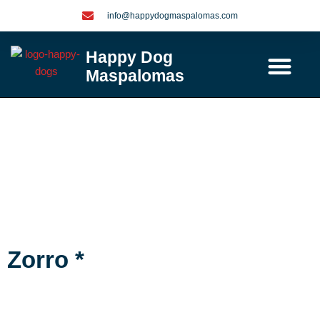
Ga
info@happydogmaspalomas.com
naar
de
Happy Dog
inhoud
Maspalomas
Contact / info
Zorro *
Zorro *