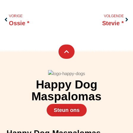
Vorige
Vol
VORIGE
VOLGENDE
Ossie *
Stevie *
Happy Dog
Maspalomas
Steun ons