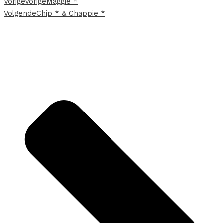
Vorige
Vorige
Maggie *
Volgende
Chip * & Chappie *