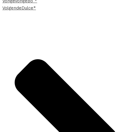
Vorige
Vorige
Bo *
Volgende
Dulce*