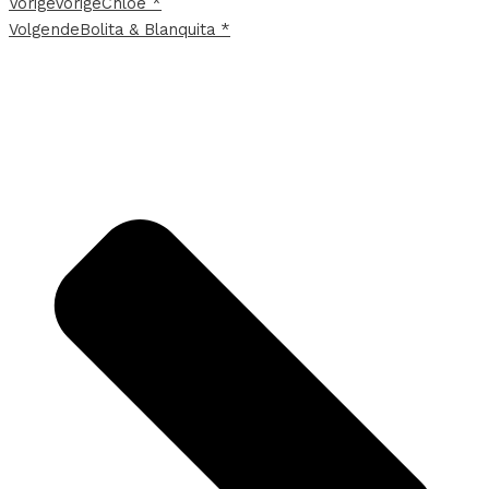
Vorige
Vorige
Chloë *
Volgende
Bolita & Blanquita *