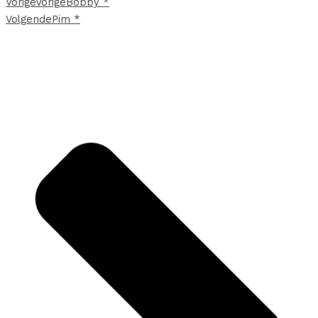
Vorige
Vorige
Bobby *
Volgende
Pim *