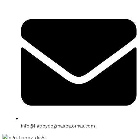
Ga
naar
de
inhoud
info@happydogmaspalomas.com