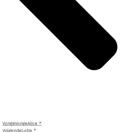
Vorige
Vorige
Alice *
Volgende
Lotje *