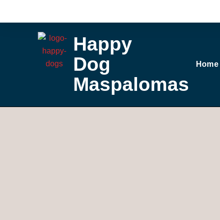
Ga
naar
de
Happy
inhoud
Dog
Home
Maspalomas