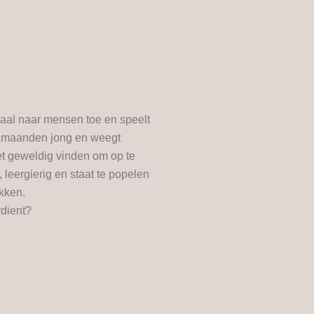
ociaal naar mensen toe en speelt
 3 maanden jong en weegt
et geweldig vinden om op te
, leergierig en staat te popelen
kken.
rdient?