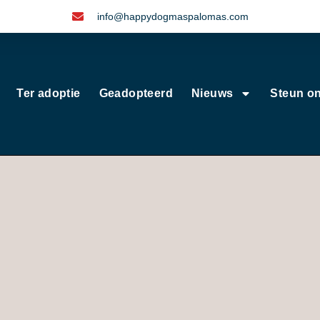
info@happydogmaspalomas.com
Ter adoptie
Geadopteerd
Nieuws
Steun o