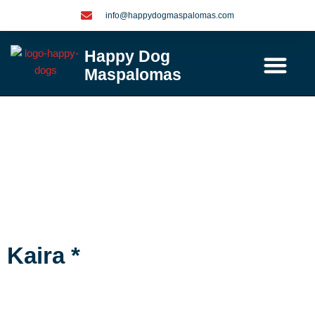
Ga
info@happydogmaspalomas.com
naar
de
Happy Dog
inhoud
Maspalomas
Contact / info
Kaira *
Kaira *