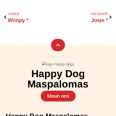
Vorige
Vol
VORIGE
VOLGENDE
Wimpy *
Josje *
Happy Dog
Maspalomas
Steun ons