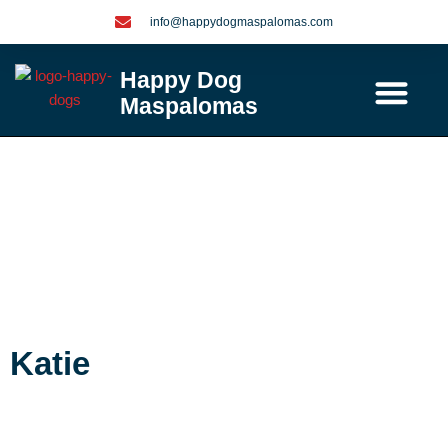
Ga
info@happydogmaspalomas.com
naar
de
Happy Dog
inhoud
Maspalomas
Contact / info
Katie