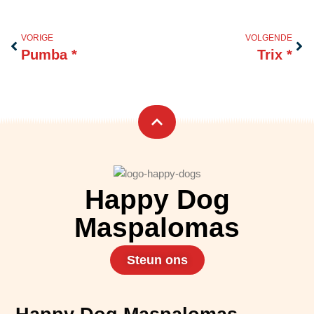
Vorige
Vol
VORIGE
VOLGENDE
Pumba *
Trix *
Happy Dog
Maspalomas
Steun ons