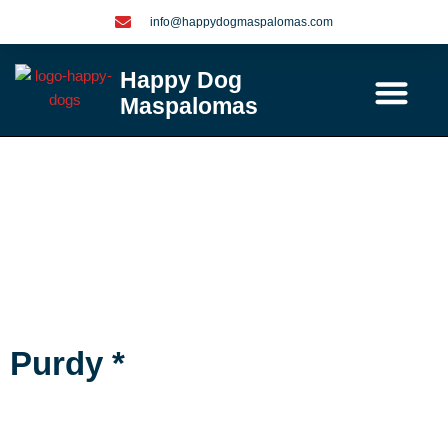
Ga
info@happydogmaspalomas.com
naar
de
Happy Dog
inhoud
Maspalomas
Contact / info
Purdy *
Purdy *